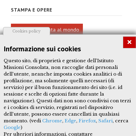
STAMPA E OPERE
Dalla Consolata al mondo
Cookies policy
Arte
Informazione sui cookies
Chiese dedicate
Questo sito, di proprietà e gestione dell'Istituto
Missioni Consolata, non raccoglie dati personali
Opere dedicate
dell'utente, neanche imposta cookies analitici o di
profilazione, ma solamente quelli necessari (di
Fotografie dell'Allamano
servizio) per il buon funzionamento dei sito (i.e. id
sessione e scelte di opzioni fatte durante la
navigazione). Questi dati non sono condivisi con terzi
e i cookies di servizio, registrati nel dispositivo
dell'utente, possono essere cancellati in qualsiasi
giuseppeallamano.consolata.org
momento. (vedi
Chrome
,
Edge
,
Firefox
,
Safari
, cerca
Google
)
Questo sito è proprietà dell'Istituto Missioni Consolata e tutti
Per ulteriori informazioni, contattare
i contenuti, quando non espresso diversamente, sono sotto